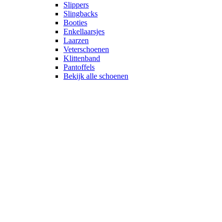
Slippers
Slingbacks
Booties
Enkellaarsjes
Laarzen
Veterschoenen
Klittenband
Pantoffels
Bekijk alle schoenen