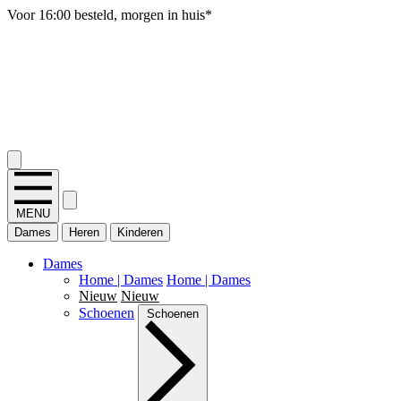
Gratis verzending vanaf 50 euro, SALE uitgesloten
2.400+ reviews
MENU
Dames
Heren
Kinderen
Dames
Home | Dames
Home | Dames
Nieuw
Nieuw
Schoenen
Schoenen