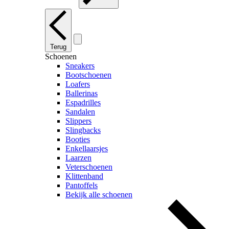
Terug
Schoenen
Sneakers
Bootschoenen
Loafers
Ballerinas
Espadrilles
Sandalen
Slippers
Slingbacks
Booties
Enkellaarsjes
Laarzen
Veterschoenen
Klittenband
Pantoffels
Bekijk alle schoenen