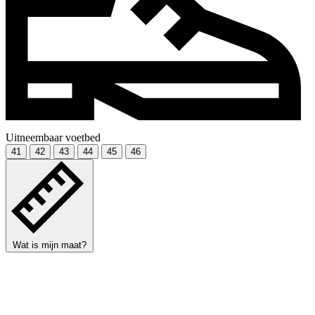
Uitneembaar voetbed
41
42
43
44
45
46
Wat is mijn maat?