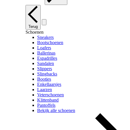
Terug
Schoenen
Sneakers
Bootschoenen
Loafers
Ballerinas
Espadrilles
Sandalen
Slippers
Slingbacks
Booties
Enkellaarsjes
Laarzen
Veterschoenen
Klittenband
Pantoffels
Bekijk alle schoenen