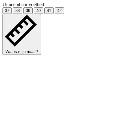
Uitneembaar voetbed
37
38
39
40
41
42
Wat is mijn maat?