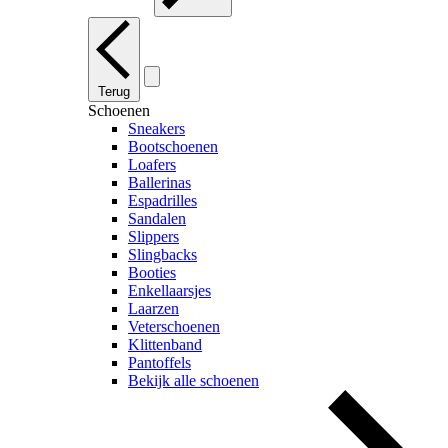
Terug
Schoenen
Sneakers
Bootschoenen
Loafers
Ballerinas
Espadrilles
Sandalen
Slippers
Slingbacks
Booties
Enkellaarsjes
Laarzen
Veterschoenen
Klittenband
Pantoffels
Bekijk alle schoenen