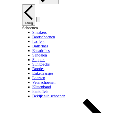
Terug
Schoenen
Sneakers
Bootschoenen
Loafers
Ballerinas
Espadrilles
Sandalen
Slippers
Slingbacks
Booties
Enkellaarsjes
Laarzen
Veterschoenen
Klittenband
Pantoffels
Bekijk alle schoenen