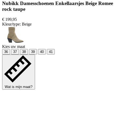
Nubikk Damesschoenen Enkellaarsjes Beige Romee
rock taupe
€ 199,95
Kleur/type:
Beige
Kies uw maat
36
37
38
39
40
41
Wat is mijn maat?