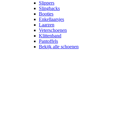
Slippers
Slingbacks
Booties
Enkellaarsjes
Laarzen
Veterschoenen
Klittenband
Pantoffels
Bekijk alle schoenen