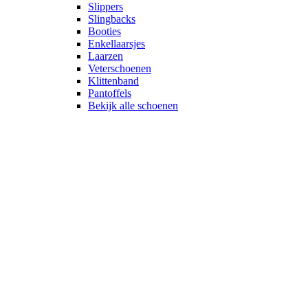
Slippers
Slingbacks
Booties
Enkellaarsjes
Laarzen
Veterschoenen
Klittenband
Pantoffels
Bekijk alle schoenen