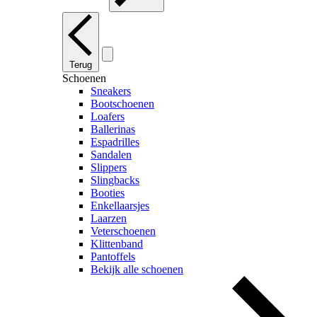
Terug
Schoenen
Sneakers
Bootschoenen
Loafers
Ballerinas
Espadrilles
Sandalen
Slippers
Slingbacks
Booties
Enkellaarsjes
Laarzen
Veterschoenen
Klittenband
Pantoffels
Bekijk alle schoenen