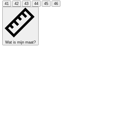
41
42
43
44
45
46
Wat is mijn maat?