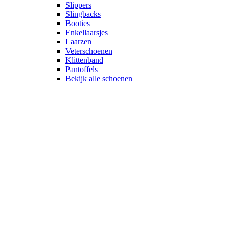
Slippers
Slingbacks
Booties
Enkellaarsjes
Laarzen
Veterschoenen
Klittenband
Pantoffels
Bekijk alle schoenen