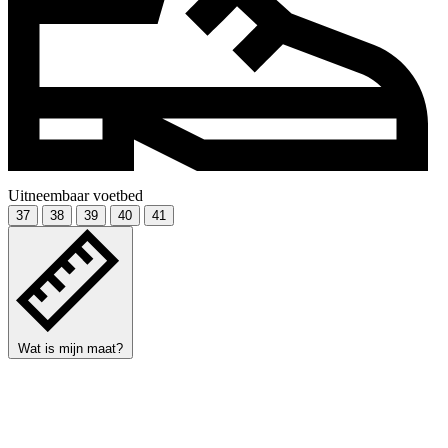
Uitneembaar voetbed
37
38
39
40
41
Wat is mijn maat?