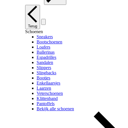
Terug
Schoenen
Sneakers
Bootschoenen
Loafers
Ballerinas
Espadrilles
Sandalen
Slippers
Slingbacks
Booties
Enkellaarsjes
Laarzen
Veterschoenen
Klittenband
Pantoffels
Bekijk alle schoenen