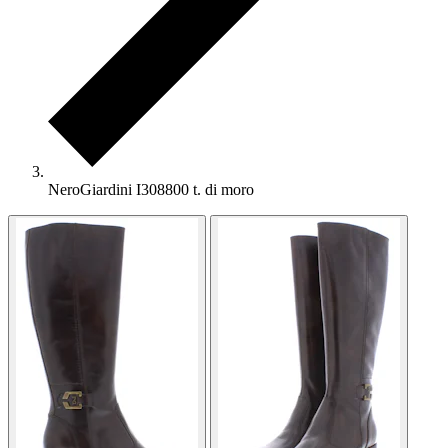
NeroGiardini I308800 t. di moro