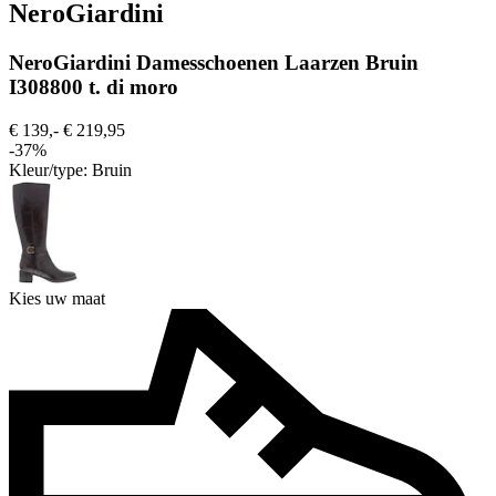
NeroGiardini
NeroGiardini Damesschoenen Laarzen Bruin
I308800 t. di moro
€ 139,-
€ 219,95
-37%
Kleur/type:
Bruin
Kies uw maat