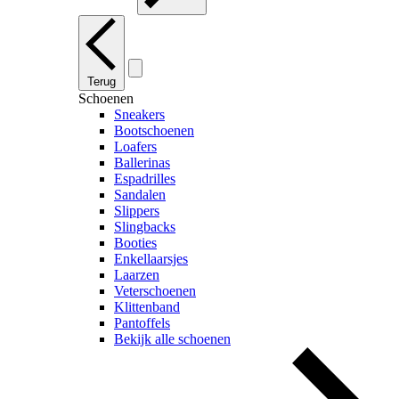
Terug
Schoenen
Sneakers
Bootschoenen
Loafers
Ballerinas
Espadrilles
Sandalen
Slippers
Slingbacks
Booties
Enkellaarsjes
Laarzen
Veterschoenen
Klittenband
Pantoffels
Bekijk alle schoenen