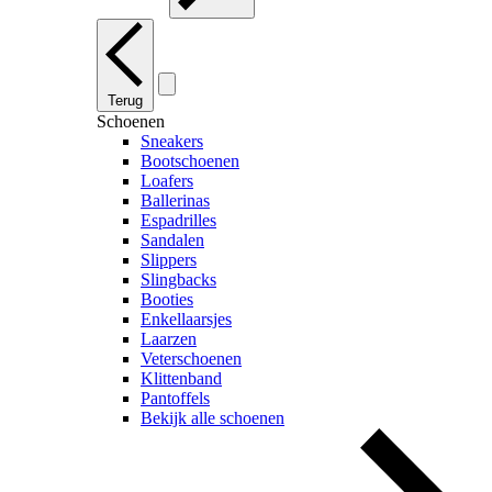
Terug
Schoenen
Sneakers
Bootschoenen
Loafers
Ballerinas
Espadrilles
Sandalen
Slippers
Slingbacks
Booties
Enkellaarsjes
Laarzen
Veterschoenen
Klittenband
Pantoffels
Bekijk alle schoenen