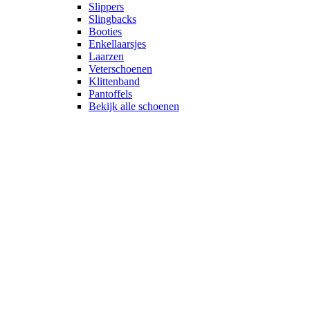
Slippers
Slingbacks
Booties
Enkellaarsjes
Laarzen
Veterschoenen
Klittenband
Pantoffels
Bekijk alle schoenen