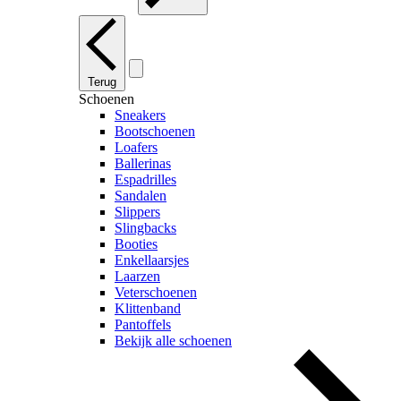
Terug
Schoenen
Sneakers
Bootschoenen
Loafers
Ballerinas
Espadrilles
Sandalen
Slippers
Slingbacks
Booties
Enkellaarsjes
Laarzen
Veterschoenen
Klittenband
Pantoffels
Bekijk alle schoenen