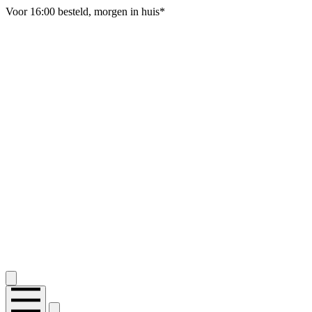
Voor 16:00 besteld, morgen in huis*
Gratis verzending vanaf 50 euro, SALE uitgesloten
2.400+ reviews