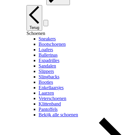
Terug
Schoenen
Sneakers
Bootschoenen
Loafers
Ballerinas
Espadrilles
Sandalen
Slippers
Slingbacks
Booties
Enkellaarsjes
Laarzen
Veterschoenen
Klittenband
Pantoffels
Bekijk alle schoenen