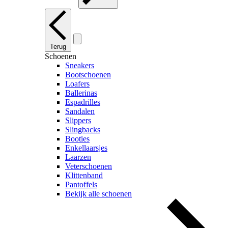
Terug
Schoenen
Sneakers
Bootschoenen
Loafers
Ballerinas
Espadrilles
Sandalen
Slippers
Slingbacks
Booties
Enkellaarsjes
Laarzen
Veterschoenen
Klittenband
Pantoffels
Bekijk alle schoenen