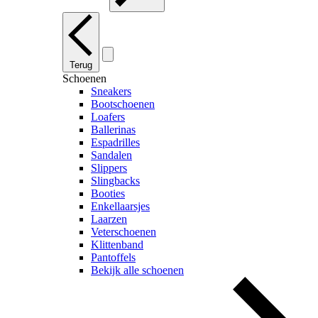
Terug
Schoenen
Sneakers
Bootschoenen
Loafers
Ballerinas
Espadrilles
Sandalen
Slippers
Slingbacks
Booties
Enkellaarsjes
Laarzen
Veterschoenen
Klittenband
Pantoffels
Bekijk alle schoenen