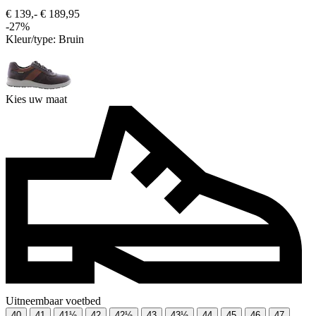
€ 139,-
€ 189,95
-27%
Kleur/type:
Bruin
Kies uw maat
Uitneembaar voetbed
40
41
41½
42
42½
43
43½
44
45
46
47