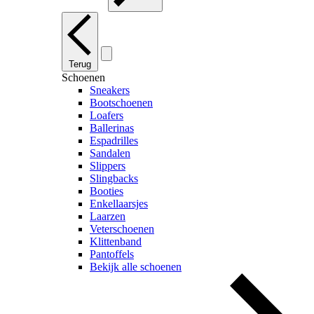
Terug
Schoenen
Sneakers
Bootschoenen
Loafers
Ballerinas
Espadrilles
Sandalen
Slippers
Slingbacks
Booties
Enkellaarsjes
Laarzen
Veterschoenen
Klittenband
Pantoffels
Bekijk alle schoenen