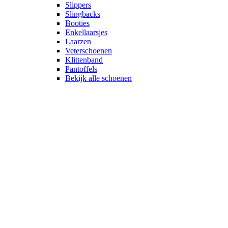
Slippers
Slingbacks
Booties
Enkellaarsjes
Laarzen
Veterschoenen
Klittenband
Pantoffels
Bekijk alle schoenen