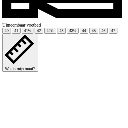
Uitneembaar voetbed
40
41
41½
42
42½
43
43½
44
45
46
47
Wat is mijn maat?