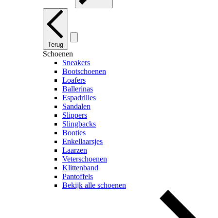
Terug
Schoenen
Sneakers
Bootschoenen
Loafers
Ballerinas
Espadrilles
Sandalen
Slippers
Slingbacks
Booties
Enkellaarsjes
Laarzen
Veterschoenen
Klittenband
Pantoffels
Bekijk alle schoenen