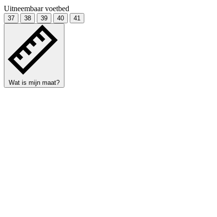
Uitneembaar voetbed
37
38
39
40
41
Wat is mijn maat?