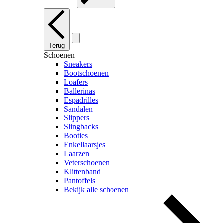
Terug
Schoenen
Sneakers
Bootschoenen
Loafers
Ballerinas
Espadrilles
Sandalen
Slippers
Slingbacks
Booties
Enkellaarsjes
Laarzen
Veterschoenen
Klittenband
Pantoffels
Bekijk alle schoenen