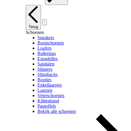
Terug
Schoenen
Sneakers
Bootschoenen
Loafers
Ballerinas
Espadrilles
Sandalen
Slippers
Slingbacks
Booties
Enkellaarsjes
Laarzen
Veterschoenen
Klittenband
Pantoffels
Bekijk alle schoenen