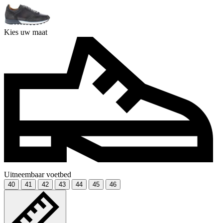
Kies uw maat
Uitneembaar voetbed
40
41
42
43
44
45
46