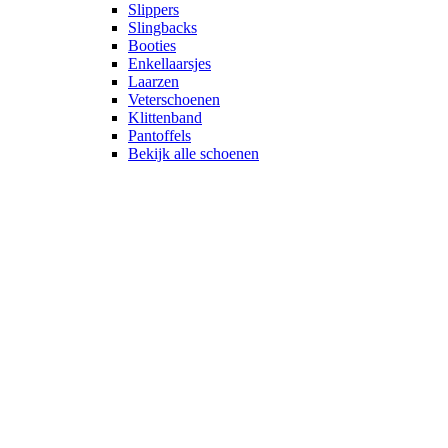
Slippers
Slingbacks
Booties
Enkellaarsjes
Laarzen
Veterschoenen
Klittenband
Pantoffels
Bekijk alle schoenen