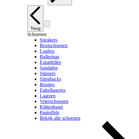
Terug
Schoenen
Sneakers
Bootschoenen
Loafers
Ballerinas
Espadrilles
Sandalen
Slippers
Slingbacks
Booties
Enkellaarsjes
Laarzen
Veterschoenen
Klittenband
Pantoffels
Bekijk alle schoenen