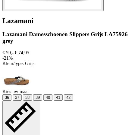
Lazamani
Lazamani Damesschoenen Slippers Grijs LA75926
grey
€ 59,-
€ 74,95
-21%
Kleur/type:
Grijs
Kies uw maat
36
37
38
39
40
41
42