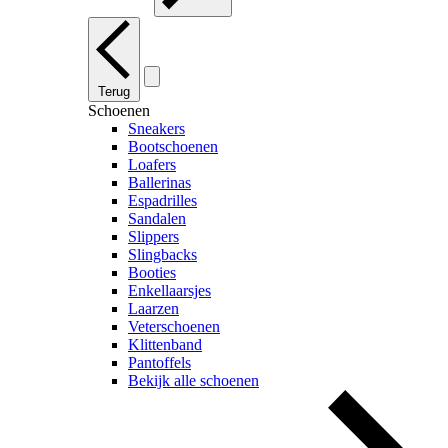
Terug
Schoenen
Sneakers
Bootschoenen
Loafers
Ballerinas
Espadrilles
Sandalen
Slippers
Slingbacks
Booties
Enkellaarsjes
Laarzen
Veterschoenen
Klittenband
Pantoffels
Bekijk alle schoenen