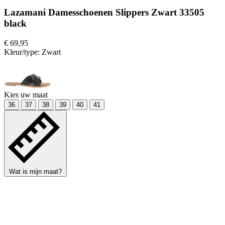
Lazamani Damesschoenen Slippers Zwart 33505
black
€ 69,95
Kleur/type:
Zwart
Kies uw maat
36
37
38
39
40
41
Wat is mijn maat?