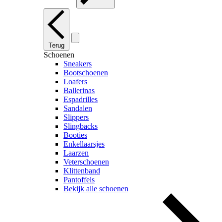
Terug
Schoenen
Sneakers
Bootschoenen
Loafers
Ballerinas
Espadrilles
Sandalen
Slippers
Slingbacks
Booties
Enkellaarsjes
Laarzen
Veterschoenen
Klittenband
Pantoffels
Bekijk alle schoenen