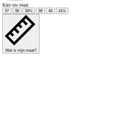
Kies uw maat
37
38
38½
39
40
41½
Wat is mijn maat?