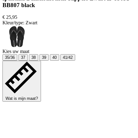
BB807 black
€ 25,95
Kleur/type:
Zwart
Kies uw maat
35/36
37
38
39
40
41/42
Wat is mijn maat?