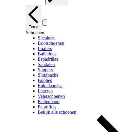
Terug
Schoenen
Sneakers
Bootschoenen
Loafers
Ballerinas
Espadrilles
Sandalen
Slippers
Slingbacks
Booties
Enkellaarsjes
Laarzen
Veterschoenen
Klittenband
Pantoffels
Bekijk alle schoenen