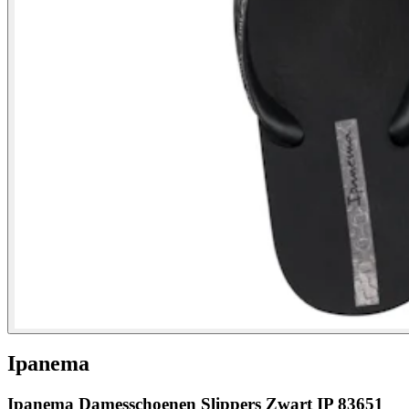
Ipanema
Ipanema Damesschoenen Slippers Zwart IP 83651