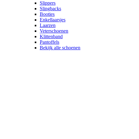
Slippers
Slingbacks
Booties
Enkellaarsjes
Laarzen
Veterschoenen
Klittenband
Pantoffels
Bekijk alle schoenen