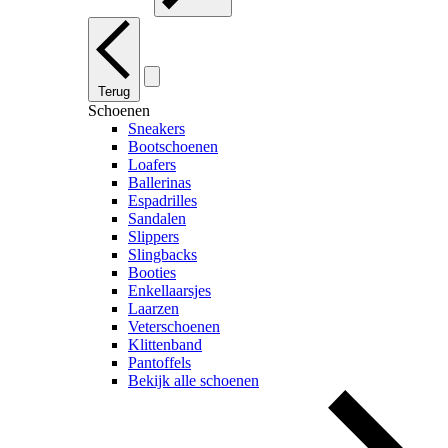
Terug
Schoenen
Sneakers
Bootschoenen
Loafers
Ballerinas
Espadrilles
Sandalen
Slippers
Slingbacks
Booties
Enkellaarsjes
Laarzen
Veterschoenen
Klittenband
Pantoffels
Bekijk alle schoenen