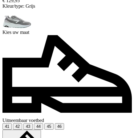
€ 129,95
Kleur/type:
Grijs
Kies uw maat
Uitneembaar voetbed
41
42
43
44
45
46