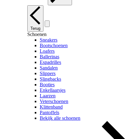
Terug
Schoenen
Sneakers
Bootschoenen
Loafers
Ballerinas
Espadrilles
Sandalen
Slippers
Slingbacks
Booties
Enkellaarsjes
Laarzen
Veterschoenen
Klittenband
Pantoffels
Bekijk alle schoenen