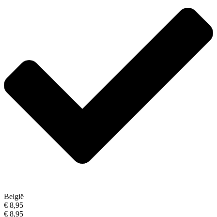
België
€ 8,95
€ 8,95