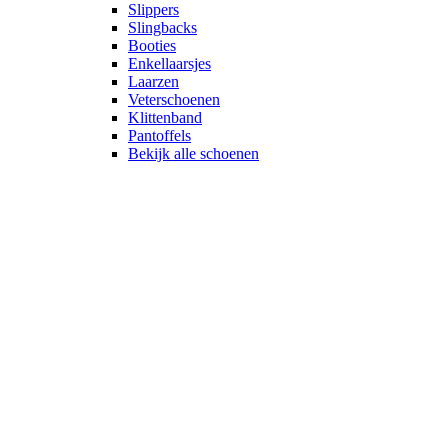
Slippers
Slingbacks
Booties
Enkellaarsjes
Laarzen
Veterschoenen
Klittenband
Pantoffels
Bekijk alle schoenen