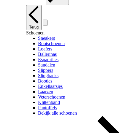
Terug
Schoenen
Sneakers
Bootschoenen
Loafers
Ballerinas
Espadrilles
Sandalen
Slippers
Slingbacks
Booties
Enkellaarsjes
Laarzen
Veterschoenen
Klittenband
Pantoffels
Bekijk alle schoenen