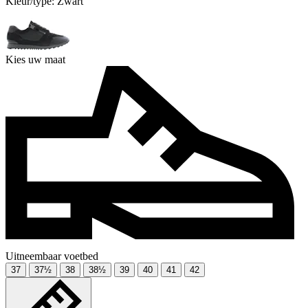
Kleur/type:
Zwart
Kies uw maat
Uitneembaar voetbed
37
37½
38
38½
39
40
41
42