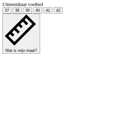
Uitneembaar voetbed
37
38
39
40
41
42
Wat is mijn maat?