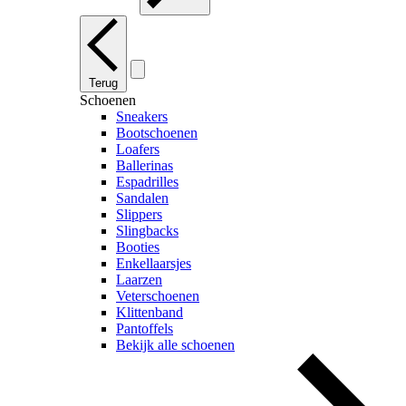
Terug
Schoenen
Sneakers
Bootschoenen
Loafers
Ballerinas
Espadrilles
Sandalen
Slippers
Slingbacks
Booties
Enkellaarsjes
Laarzen
Veterschoenen
Klittenband
Pantoffels
Bekijk alle schoenen