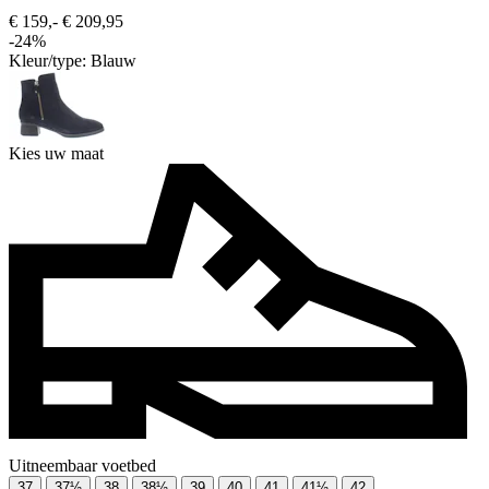
€ 159,-
€ 209,95
-24%
Kleur/type:
Blauw
Kies uw maat
Uitneembaar voetbed
37
37½
38
38½
39
40
41
41½
42