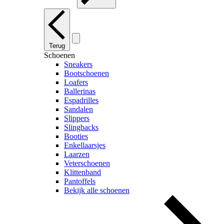
Terug
Schoenen
Sneakers
Bootschoenen
Loafers
Ballerinas
Espadrilles
Sandalen
Slippers
Slingbacks
Booties
Enkellaarsjes
Laarzen
Veterschoenen
Klittenband
Pantoffels
Bekijk alle schoenen