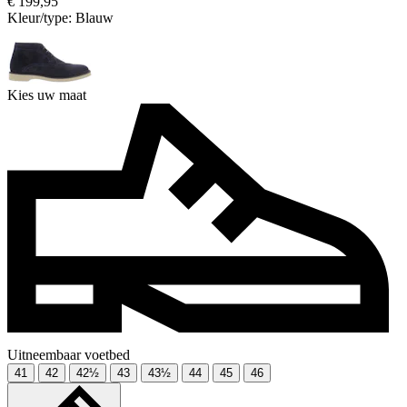
€ 199,95
Kleur/type:
Blauw
Kies uw maat
Uitneembaar voetbed
41
42
42½
43
43½
44
45
46