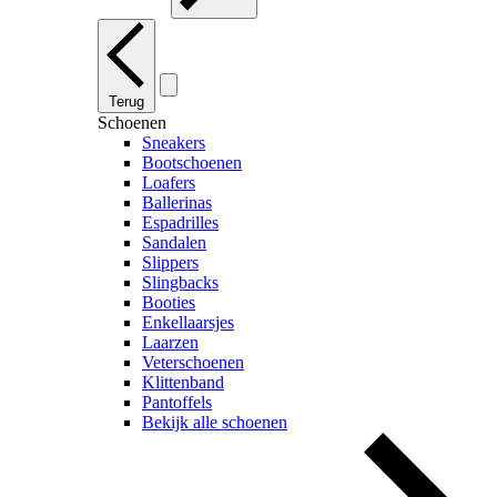
Terug
Schoenen
Sneakers
Bootschoenen
Loafers
Ballerinas
Espadrilles
Sandalen
Slippers
Slingbacks
Booties
Enkellaarsjes
Laarzen
Veterschoenen
Klittenband
Pantoffels
Bekijk alle schoenen