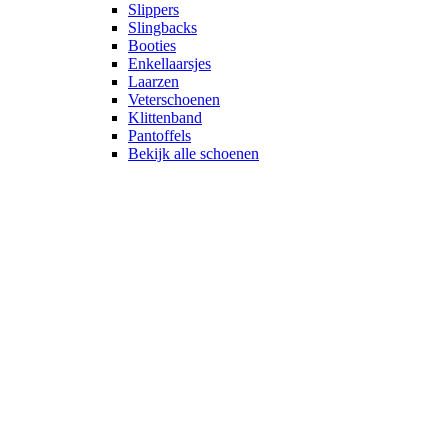
Slippers
Slingbacks
Booties
Enkellaarsjes
Laarzen
Veterschoenen
Klittenband
Pantoffels
Bekijk alle schoenen