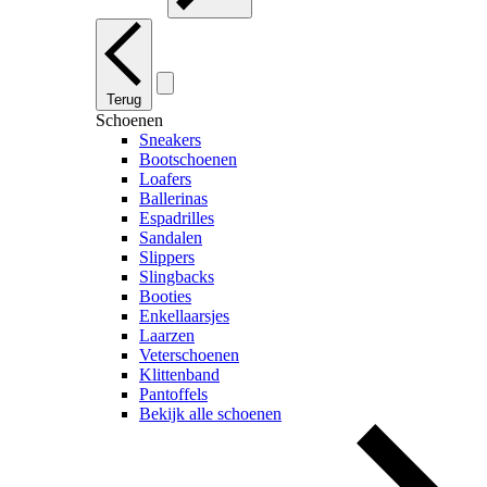
Terug
Schoenen
Sneakers
Bootschoenen
Loafers
Ballerinas
Espadrilles
Sandalen
Slippers
Slingbacks
Booties
Enkellaarsjes
Laarzen
Veterschoenen
Klittenband
Pantoffels
Bekijk alle schoenen