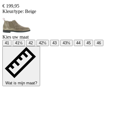
€ 199,95
Kleur/type:
Beige
Kies uw maat
41
41½
42
42½
43
43½
44
45
46
Wat is mijn maat?