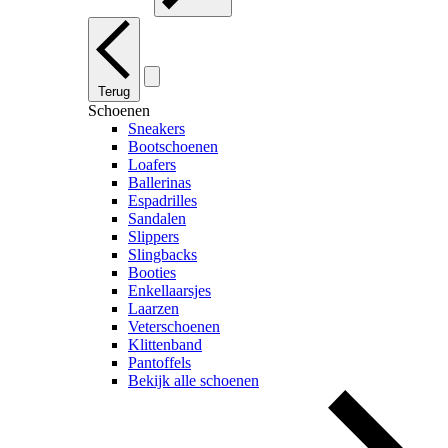
Terug
Schoenen
Sneakers
Bootschoenen
Loafers
Ballerinas
Espadrilles
Sandalen
Slippers
Slingbacks
Booties
Enkellaarsjes
Laarzen
Veterschoenen
Klittenband
Pantoffels
Bekijk alle schoenen