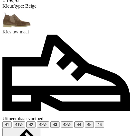
€ 199,95
Kleur/type:
Beige
Kies uw maat
Uitneembaar voetbed
41
41½
42
42½
43
43½
44
45
46