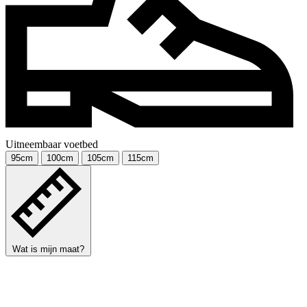
Uitneembaar voetbed
95cm
100cm
105cm
115cm
Wat is mijn maat?