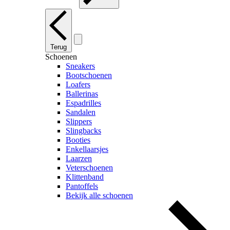
Terug
Schoenen
Sneakers
Bootschoenen
Loafers
Ballerinas
Espadrilles
Sandalen
Slippers
Slingbacks
Booties
Enkellaarsjes
Laarzen
Veterschoenen
Klittenband
Pantoffels
Bekijk alle schoenen