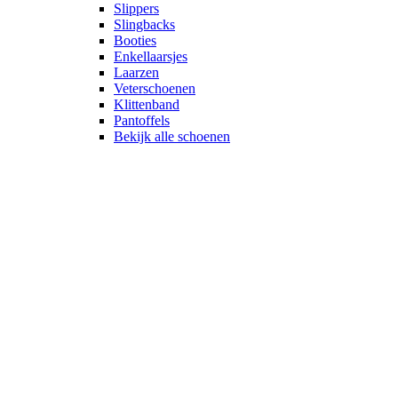
Slippers
Slingbacks
Booties
Enkellaarsjes
Laarzen
Veterschoenen
Klittenband
Pantoffels
Bekijk alle schoenen