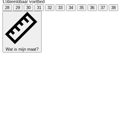
Uitneembaar voetbed
28
29
30
31
32
33
34
35
36
37
38
Wat is mijn maat?