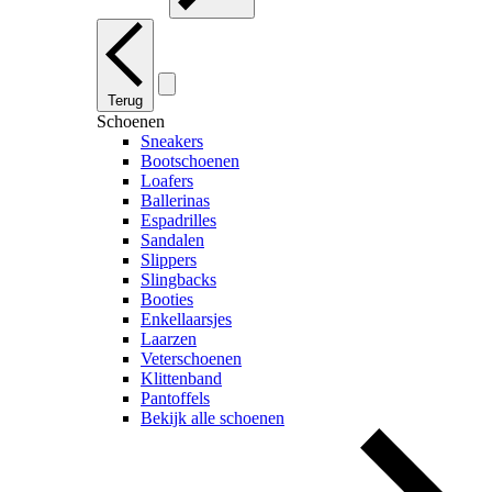
Terug
Schoenen
Sneakers
Bootschoenen
Loafers
Ballerinas
Espadrilles
Sandalen
Slippers
Slingbacks
Booties
Enkellaarsjes
Laarzen
Veterschoenen
Klittenband
Pantoffels
Bekijk alle schoenen