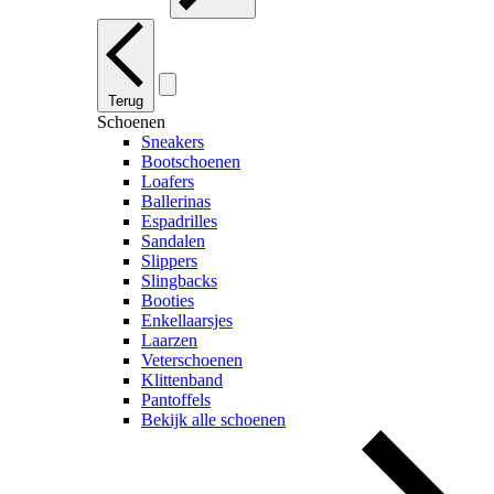
Terug
Schoenen
Sneakers
Bootschoenen
Loafers
Ballerinas
Espadrilles
Sandalen
Slippers
Slingbacks
Booties
Enkellaarsjes
Laarzen
Veterschoenen
Klittenband
Pantoffels
Bekijk alle schoenen