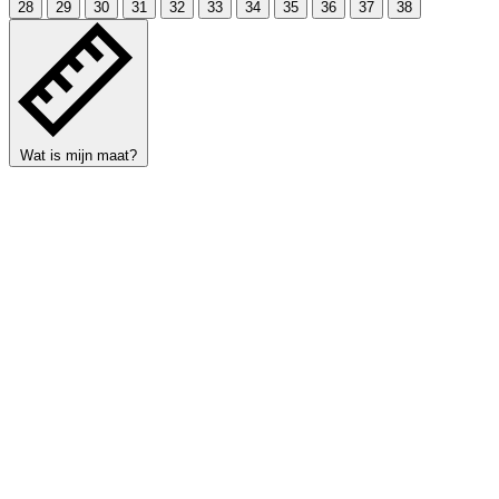
28
29
30
31
32
33
34
35
36
37
38
Wat is mijn maat?