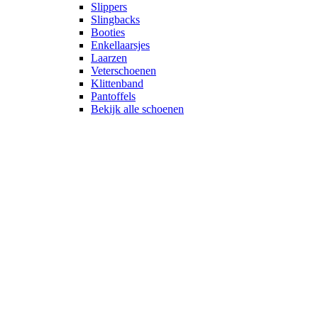
Slippers
Slingbacks
Booties
Enkellaarsjes
Laarzen
Veterschoenen
Klittenband
Pantoffels
Bekijk alle schoenen