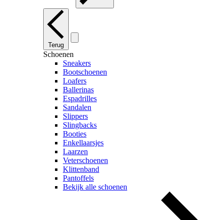
Terug
Schoenen
Sneakers
Bootschoenen
Loafers
Ballerinas
Espadrilles
Sandalen
Slippers
Slingbacks
Booties
Enkellaarsjes
Laarzen
Veterschoenen
Klittenband
Pantoffels
Bekijk alle schoenen