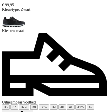
€ 99,95
Kleur/type:
Zwart
Kies uw maat
Uitneembaar voetbed
36
37
37½
38
38½
39
40
41
41½
42