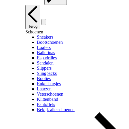
Terug
Schoenen
Sneakers
Bootschoenen
Loafers
Ballerinas
Espadrilles
Sandalen
Slippers
Slingbacks
Booties
Enkellaarsjes
Laarzen
Veterschoenen
Klittenband
Pantoffels
Bekijk alle schoenen