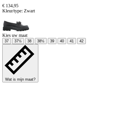
€ 134,95
Kleur/type:
Zwart
Kies uw maat
37
37½
38
38½
39
40
41
42
Wat is mijn maat?