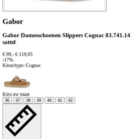
Gabor
Gabor Damesschoenen Slippers Cognac 83.741.14
sattel
€ 99,-
€ 119,95
-17%
Kleur/type:
Cognac
Kies uw maat
36
37
38
39
40
41
42