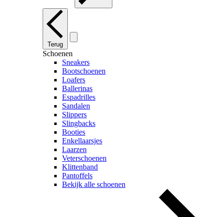
Terug
Schoenen
Sneakers
Bootschoenen
Loafers
Ballerinas
Espadrilles
Sandalen
Slippers
Slingbacks
Booties
Enkellaarsjes
Laarzen
Veterschoenen
Klittenband
Pantoffels
Bekijk alle schoenen