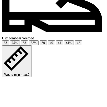
Uitneembaar voetbed
37
37½
38
38½
39
40
41
41½
42
Wat is mijn maat?