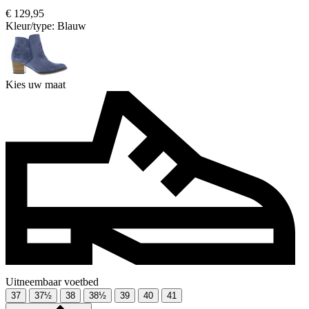
€ 129,95
Kleur/type:
Blauw
Kies uw maat
Uitneembaar voetbed
37
37½
38
38½
39
40
41