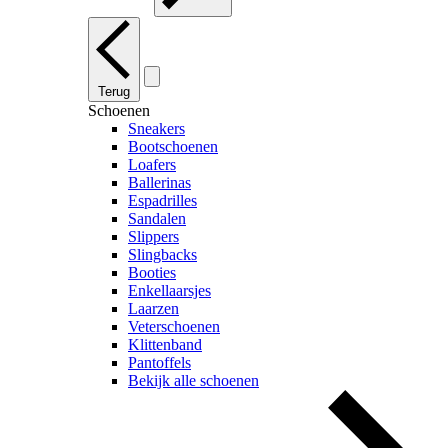
Terug
Schoenen
Sneakers
Bootschoenen
Loafers
Ballerinas
Espadrilles
Sandalen
Slippers
Slingbacks
Booties
Enkellaarsjes
Laarzen
Veterschoenen
Klittenband
Pantoffels
Bekijk alle schoenen