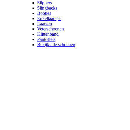
Slippers
Slingbacks
Booties
Enkellaarsjes
Laarzen
Veterschoenen
Klittenband
Pantoffels
Bekijk alle schoenen